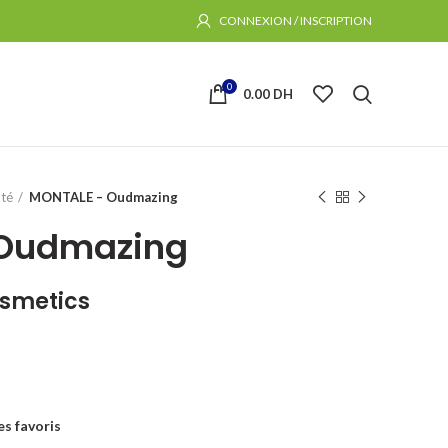
CONNEXION / INSCRIPTION
0
0.00
DH
té
MONTALE – Oudmazing
Oudmazing
osmetics
es favoris