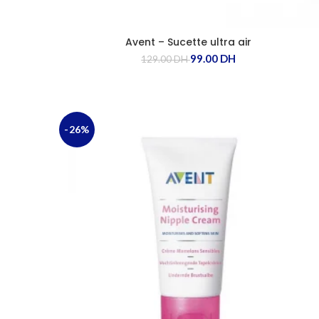
Avent – Sucette ultra air
99.00
DH
129.00
DH
-26%