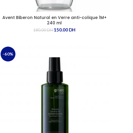
Avent Biberon Natural en Verre anti-colique 1M+
240 ml
150.00
DH
180.00
DH
-60%