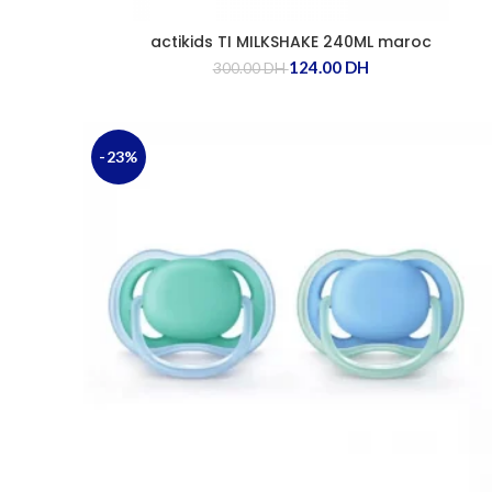
actikids TI MILKSHAKE 240ML maroc
124.00
DH
300.00
DH
-23%