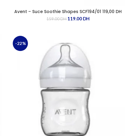
Avent – Suce Soothie Shapes SCF194/01 119,00 DH
119.00
DH
159.00
DH
-22%