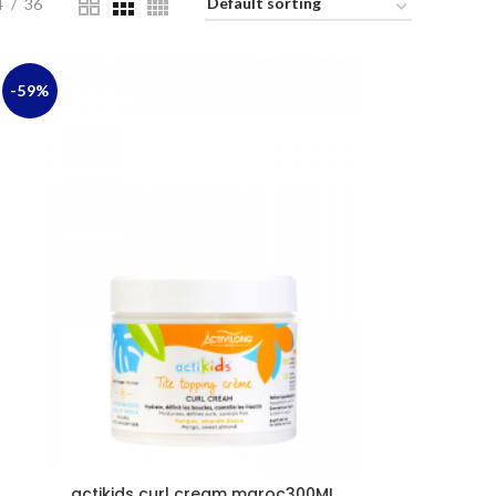
4
36
-59%
actikids curl cream maroc300ML