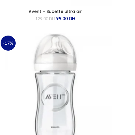
Avent – Sucette ultra air
99.00
DH
129.00
DH
-17%