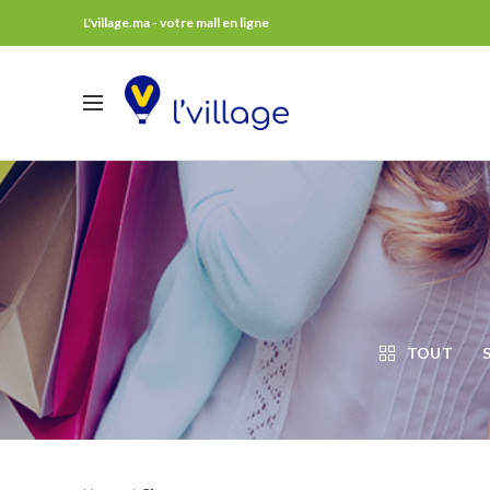
L'village.ma - votre mall en ligne
TOUT