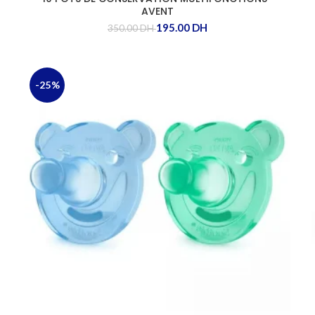
AVENT
195.00
DH
350.00
DH
-25%