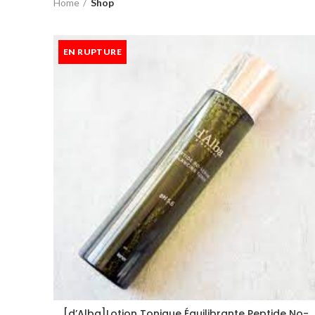
Home
Shop
EN RUPTURE
[d’Alba]Lotion Tonique Équilibrante Peptide No-