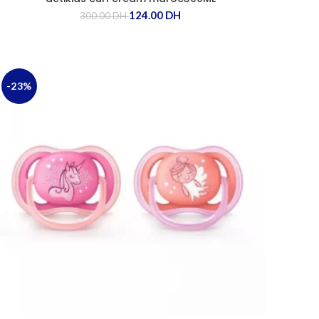
124.00
DH
300.00
DH
-23%