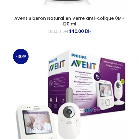
Avent Biberon Natural en Verre anti-colique 0M+
120 ml
140.00
DH
180.00
DH
-30%