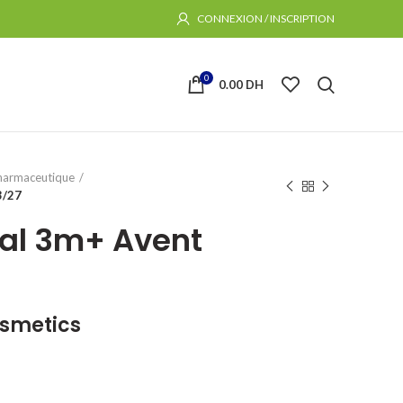
CONNEXION / INSCRIPTION
0
0.00
DH
harmaceutique
3/27
ral 3m+ Avent
osmetics