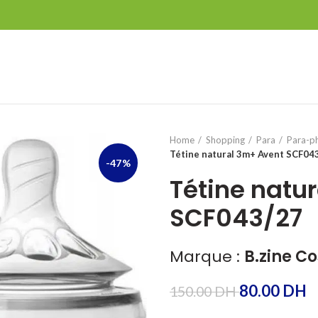
Home
Shopping
Para
Para-p
Tétine natural 3m+ Avent SCF04
-47%
Tétine natu
SCF043/27
Marque :
B.zine C
80.00
DH
150.00
DH